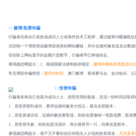
01
赌博/彩票诈骗
行骗者先将自己装扮成成功人士或海外技术工程师，通过嘘寒问暖骗取征婚
式控制一个博彩类或赌博游戏类的网站赚钱，并向征婚对象发送后台数据
但实际上网站显示的金额只是数字，行骗者早已将钱转走。
康强婚恋网提示：1、根据国家法律和政府规定，
赌博和网络彩票是违法
常见博彩诈骗类型：
重庆时时彩、
澳门赌博、香港赛马会、金沙娱乐、云
02
投资诈骗
行骗者多将自己包装为成功人士，按照管用的套路，交流一段时间后取得
1、若投资暂时成功，要求征婚对象加大投注，最后全部赔本；
2、若投资成功后，征婚对象想要取现，则告知需缴纳一笔取现费，取现
3、若投资失败，则告知是没选好，再次推荐另一只，结果还是赔本。
康强婚恋网提示：请千万不要轻信任何陌生人介绍的投资渠道，
尤其是承