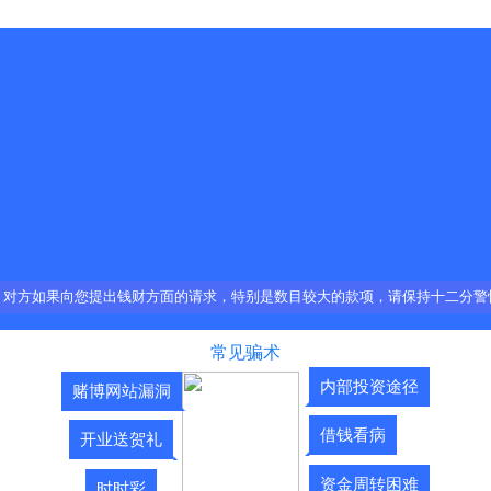
。对方如果向您提出钱财方面的请求，特别是数目较大的款项，请保持十二分警
常见骗术
内部投资途径
赌博网站漏洞
借钱看病
开业送贺礼
资金周转困难
时时彩