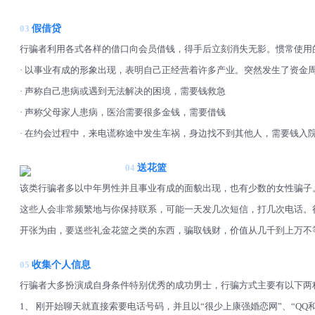
03
假借贷
行骗者利用各式各样的借口向会员借钱，得手后立刻消失无影。惯常使用
· 以事业有成的形象出现，表明自己正经营着许多产业。突然发生了资金
· 声称自己患病或遇到无法解决的困境，需要钱救急
· 声称父母家人患病，医治需要很多金钱，需要借钱
· 在约会过程中，来电谎称途中发生车祸，身边找不到其他人，需要钱入
04
送花篮
该类行骗者多以中年男性并且事业有成的面貌出现，也有少数的女性骗子
这些人会非常频繁地与你保持联系，可能一天发几次短信，打几次电话。
开张为由，要送些礼金花篮之类的东西，骗取钱财，价值从几千到上万不
05
收集个人信息
行骗者大多扮演成自身条件特别优秀的成功男士，行骗方式主要有以下两
1、 刚开始聊天就直接索要电话号码，并且以“很少上康强婚恋网”、“Q